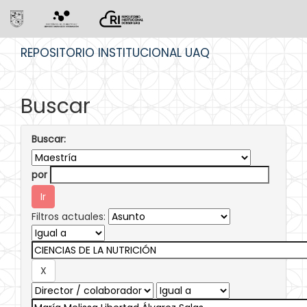
Skip
REPOSITORIO INSTITUCIONAL UAQ
navigation
Buscar
Buscar:
por
Filtros actuales: