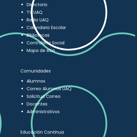
Directorio
TV UAQ
Radio UAQ
Calendario Escolar
Bibliotecas
Contraloría Social
Mapa de sitio
Comunidades
Alumnos
Correo Alumnos UAQ
Solicitud Correo
Docentes
Administrativos
Educación Continua