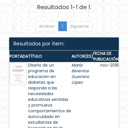
Resultados 1-1 de 1.
Anterior
1
Siguiente
Resultados por ítem:
FECHA DE
PORTADA
TÍTULO
AUTOR(ES)
PUBLICACIÓN
Diseño de un
María
nov-2018
programa de
Berenice
educación en
Guerrero
diabetes que
López
responda a las
necesidades
educativas sentidas
y promueva
comportamientos de
autocuidado en
estudiantes de