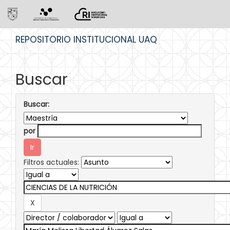
Skip
REPOSITORIO INSTITUCIONAL UAQ
navigation
Buscar
Buscar:
por
Filtros actuales: