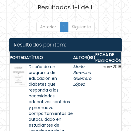
Resultados 1-1 de 1.
Anterior
1
Siguiente
Resultados por ítem:
FECHA DE
PORTADA
TÍTULO
AUTOR(ES)
PUBLICACIÓN
Diseño de un
María
nov-2018
programa de
Berenice
educación en
Guerrero
diabetes que
López
responda a las
necesidades
educativas sentidas
y promueva
comportamientos de
autocuidado en
estudiantes de