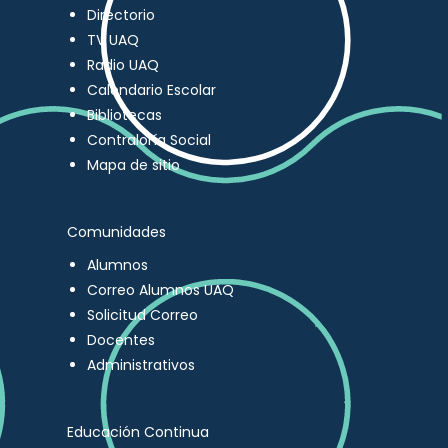
Directorio
TV UAQ
Radio UAQ
Calendario Escolar
Bibliotecas
Contraloría Social
Mapa de sitio
Comunidades
Alumnos
Correo Alumnos UAQ
Solicitud Correo
Docentes
Administrativos
Educación Continua