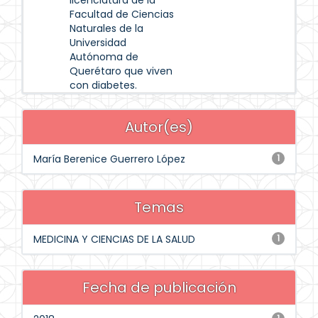
licenciatura de la
Facultad de Ciencias
Naturales de la
Universidad
Autónoma de
Querétaro que viven
con diabetes.
Autor(es)
María Berenice Guerrero López
1
Temas
MEDICINA Y CIENCIAS DE LA SALUD
1
Fecha de publicación