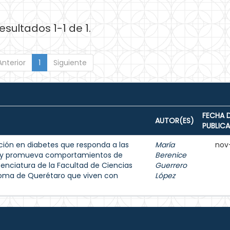
esultados 1-1 de 1.
Anterior
1
Siguiente
FECHA 
AUTOR(ES)
PUBLIC
ión en diabetes que responda a las
María
nov
s y promueva comportamientos de
Berenice
enciatura de la Facultad de Ciencias
Guerrero
noma de Querétaro que viven con
López