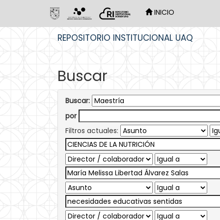
INICIO
Skip
REPOSITORIO INSTITUCIONAL UAQ
navigation
Buscar
Buscar:
por
Filtros actuales: