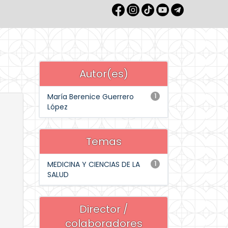
Autor(es)
María Berenice Guerrero
1
López
Temas
MEDICINA Y CIENCIAS DE LA
1
SALUD
Director /
colaboradores