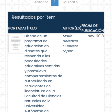
Anterior
1
Siguiente
Resultados por ítem:
FECHA DE
PORTADA
TÍTULO
AUTOR(ES)
PUBLICACIÓN
Diseño de un
María
nov-2018
programa de
Berenice
educación en
Guerrero
diabetes que
López
responda a las
necesidades
educativas sentidas
y promueva
comportamientos de
autocuidado en
estudiantes de
licenciatura de la
Facultad de Ciencias
Naturales de la
Universidad
Autónoma de