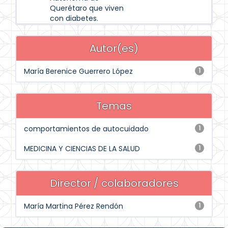
Querétaro que viven
con diabetes.
Autor(es)
María Berenice Guerrero López
1
Temas
comportamientos de autocuidado
1
MEDICINA Y CIENCIAS DE LA SALUD
1
Director / colaboradores
María Martina Pérez Rendón
1