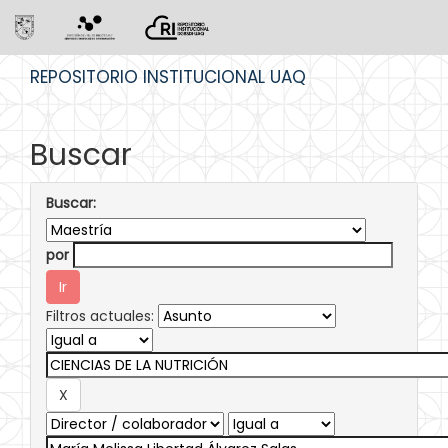
Skip
REPOSITORIO INSTITUCIONAL UAQ
navigation
Buscar
Buscar:
por
Filtros actuales: