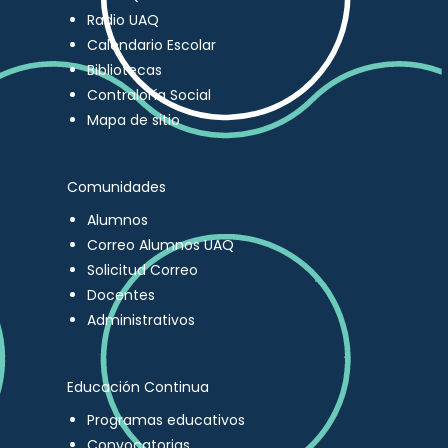
Radio UAQ
Calendario Escolar
Bibliotecas
Contraloría Social
Mapa de sitio
Comunidades
Alumnos
Correo Alumnos UAQ
Solicitud Correo
Docentes
Administrativos
Educación Continua
Programas educativos
Convocatorias