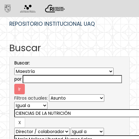
Skip
REPOSITORIO INSTITUCIONAL UAQ
navigation
Buscar
Buscar:
por
Filtros actuales: