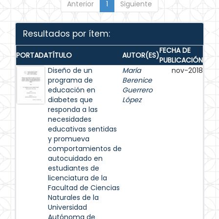
Anterior
1
Siguiente
Resultados por ítem:
FECHA DE
PORTADA
TÍTULO
AUTOR(ES)
PUBLICACIÓN
Diseño de un
María
nov-2018
programa de
Berenice
educación en
Guerrero
diabetes que
López
responda a las
necesidades
educativas sentidas
y promueva
comportamientos de
autocuidado en
estudiantes de
licenciatura de la
Facultad de Ciencias
Naturales de la
Universidad
Autónoma de