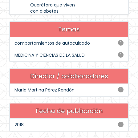
Querétaro que viven
con diabetes.
Temas
comportamientos de autocuidado
1
MEDICINA Y CIENCIAS DE LA SALUD
1
Director / colaboradores
María Martina Pérez Rendón
1
Fecha de publicación
2018
1