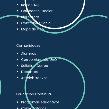
Radio UAQ
Calendario Escolar
Bibliotecas
Contraloría Social
Mapa de sitio
Comunidades
Alumnos
Correo Alumnos UAQ
Solicitud Correo
Docentes
Administrativos
Educación Continua
Programas educativos
Convocatorias