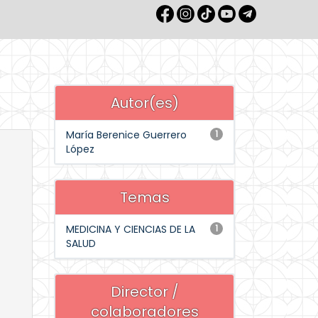
Autor(es)
María Berenice Guerrero
1
López
Temas
MEDICINA Y CIENCIAS DE LA
1
SALUD
Director /
colaboradores