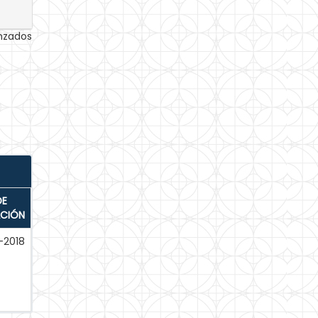
anzados
DE
ACIÓN
-2018