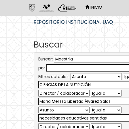
INICIO
Skip
REPOSITORIO INSTITUCIONAL UAQ
navigation
Buscar
Buscar:
por
Filtros actuales: