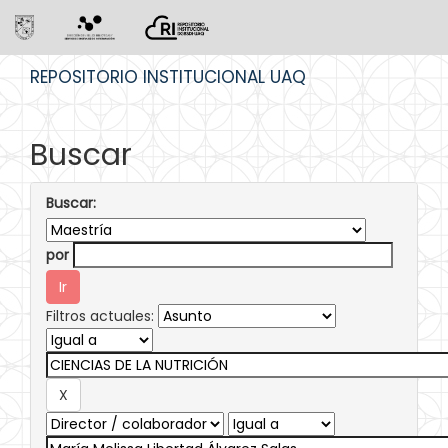
Skip
REPOSITORIO INSTITUCIONAL UAQ
navigation
Buscar
Buscar:
por
Filtros actuales: