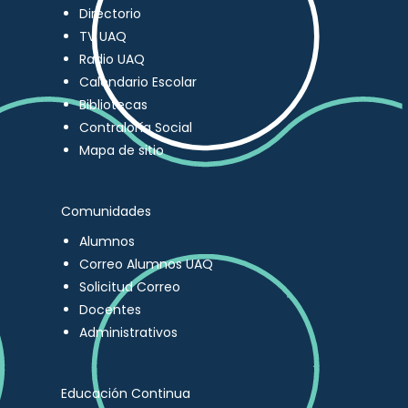
Directorio
TV UAQ
Radio UAQ
Calendario Escolar
Bibliotecas
Contraloría Social
Mapa de sitio
Comunidades
Alumnos
Correo Alumnos UAQ
Solicitud Correo
Docentes
Administrativos
Educación Continua