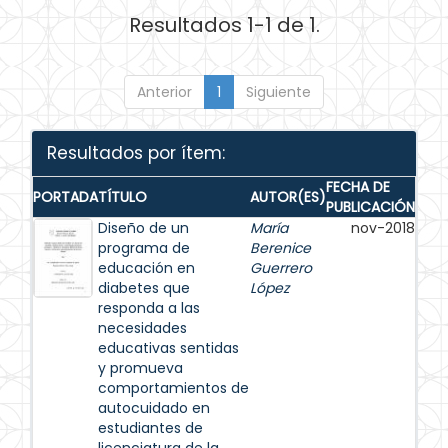
Resultados 1-1 de 1.
Anterior
1
Siguiente
Resultados por ítem:
FECHA DE
PORTADA
TÍTULO
AUTOR(ES)
PUBLICACIÓN
Diseño de un
María
nov-2018
programa de
Berenice
educación en
Guerrero
diabetes que
López
responda a las
necesidades
educativas sentidas
y promueva
comportamientos de
autocuidado en
estudiantes de