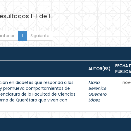
esultados 1-1 de 1.
Anterior
1
Siguiente
FECHA 
AUTOR(ES)
PUBLIC
ión en diabetes que responda a las
María
nov
s y promueva comportamientos de
Berenice
enciatura de la Facultad de Ciencias
Guerrero
noma de Querétaro que viven con
López