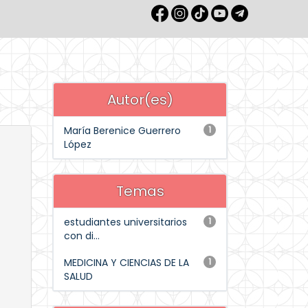
Autor(es)
María Berenice Guerrero
1
López
Temas
estudiantes universitarios
1
con di...
MEDICINA Y CIENCIAS DE LA
1
SALUD