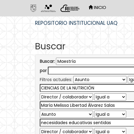
INICIO
Skip
REPOSITORIO INSTITUCIONAL UAQ
navigation
Buscar
Buscar:
por
Filtros actuales: