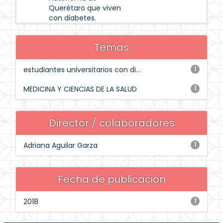
Querétaro que viven
con diabetes.
Temas
estudiantes universitarios con di...
1
MEDICINA Y CIENCIAS DE LA SALUD
1
Director / colaboradores
Adriana Aguilar Garza
1
Fecha de publicación
2018
1