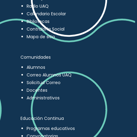
Radio UAQ
Calendario Escolar
Bibliotecas
Contraloría Social
Mapa de sitio
Comunidades
Alumnos
Correo Alumnos UAQ
Solicitud Correo
Docentes
Administrativos
Educación Continua
Programas educativos
Convocatorias