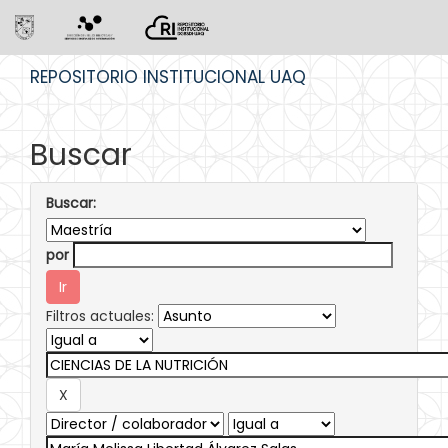
Skip
REPOSITORIO INSTITUCIONAL UAQ
navigation
Buscar
Buscar:
por
Filtros actuales: