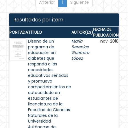
Anterior
1
Siguiente
Resultados por ítem:
FECHA DE
PORTADA
TÍTULO
AUTOR(ES)
PUBLICACIÓN
Diseño de un
María
nov-2018
programa de
Berenice
educación en
Guerrero
diabetes que
López
responda a las
necesidades
educativas sentidas
y promueva
comportamientos de
autocuidado en
estudiantes de
licenciatura de la
Facultad de Ciencias
Naturales de la
Universidad
Autónoma de