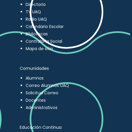
Directorio
TV UAQ
Radio UAQ
Calendario Escolar
Bibliotecas
Contraloría Social
Mapa de sitio
Comunidades
Alumnos
Correo Alumnos UAQ
Solicitud Correo
Docentes
Administrativos
Educación Continua