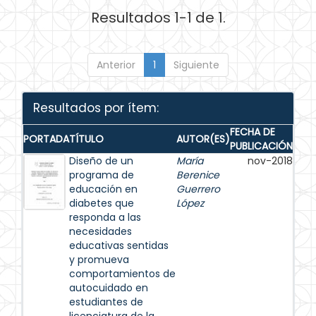
Resultados 1-1 de 1.
Anterior
1
Siguiente
Resultados por ítem:
FECHA DE
PORTADA
TÍTULO
AUTOR(ES)
PUBLICACIÓN
Diseño de un
María
nov-2018
programa de
Berenice
educación en
Guerrero
diabetes que
López
responda a las
necesidades
educativas sentidas
y promueva
comportamientos de
autocuidado en
estudiantes de