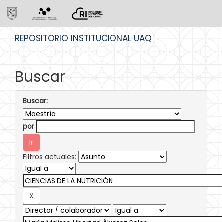
Skip
REPOSITORIO INSTITUCIONAL UAQ
navigation
Buscar
Buscar:
por
Filtros actuales: