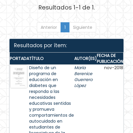
Resultados 1-1 de 1.
Anterior
1
Siguiente
Resultados por ítem:
FECHA DE
PORTADA
TÍTULO
AUTOR(ES)
PUBLICACIÓN
Diseño de un
María
nov-2018
programa de
Berenice
educación en
Guerrero
diabetes que
López
responda a las
necesidades
educativas sentidas
y promueva
comportamientos de
autocuidado en
estudiantes de