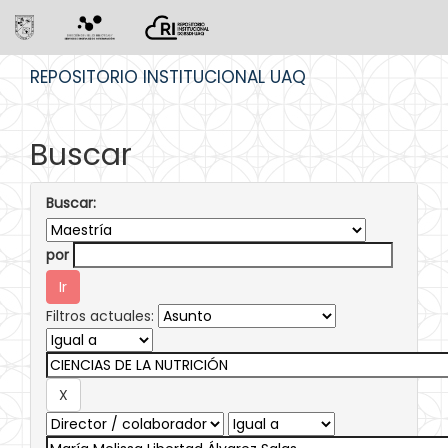
Skip
REPOSITORIO INSTITUCIONAL UAQ
navigation
Buscar
Buscar:
por
Filtros actuales: