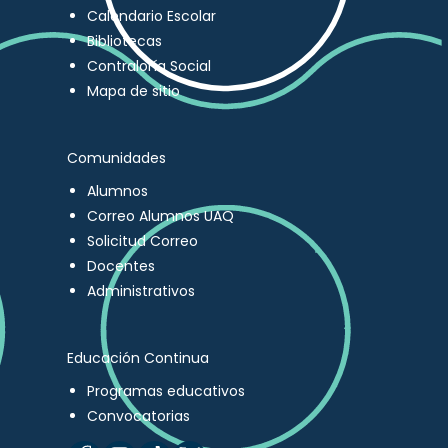
Calendario Escolar
Bibliotecas
Contraloría Social
Mapa de sitio
Comunidades
Alumnos
Correo Alumnos UAQ
Solicitud Correo
Docentes
Administrativos
Educación Continua
Programas educativos
Convocatorias