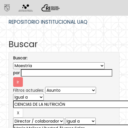
Skip
REPOSITORIO INSTITUCIONAL UAQ
navigation
Buscar
Buscar:
por
Filtros actuales: