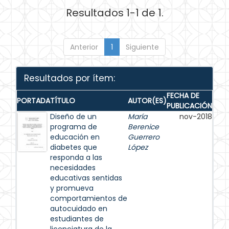
Resultados 1-1 de 1.
Anterior
1
Siguiente
Resultados por ítem:
FECHA DE
PORTADA
TÍTULO
AUTOR(ES)
PUBLICACIÓN
Diseño de un
María
nov-2018
programa de
Berenice
educación en
Guerrero
diabetes que
López
responda a las
necesidades
educativas sentidas
y promueva
comportamientos de
autocuidado en
estudiantes de