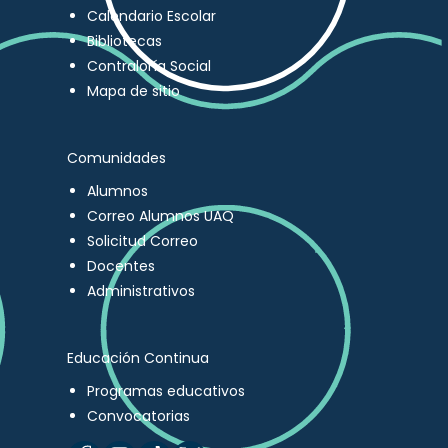
Calendario Escolar
Bibliotecas
Contraloría Social
Mapa de sitio
Comunidades
Alumnos
Correo Alumnos UAQ
Solicitud Correo
Docentes
Administrativos
Educación Continua
Programas educativos
Convocatorias