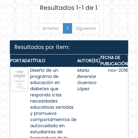
Resultados 1-1 de 1.
Anterior
1
Siguiente
Resultados por ítem:
FECHA DE
PORTADA
TÍTULO
AUTOR(ES)
PUBLICACIÓN
Diseño de un
María
nov-2018
programa de
Berenice
educación en
Guerrero
diabetes que
López
responda a las
necesidades
educativas sentidas
y promueva
comportamientos de
autocuidado en
estudiantes de