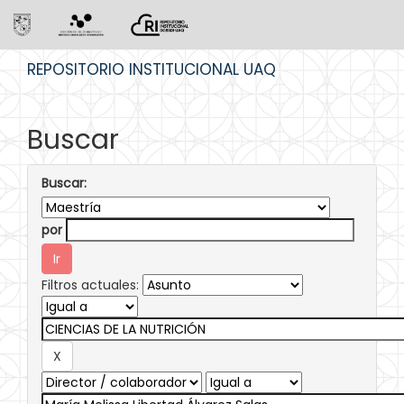
Skip
REPOSITORIO INSTITUCIONAL UAQ
navigation
Buscar
Buscar:
por
Filtros actuales: