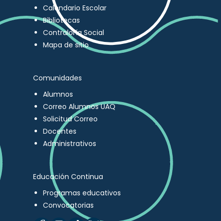
Calendario Escolar
Bibliotecas
Contraloría Social
Mapa de sitio
Comunidades
Alumnos
Correo Alumnos UAQ
Solicitud Correo
Docentes
Administrativos
Educación Continua
Programas educativos
Convocatorias