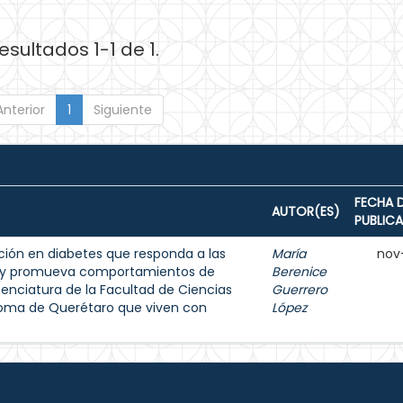
esultados 1-1 de 1.
Anterior
1
Siguiente
FECHA 
AUTOR(ES)
PUBLIC
ión en diabetes que responda a las
María
nov
s y promueva comportamientos de
Berenice
enciatura de la Facultad de Ciencias
Guerrero
noma de Querétaro que viven con
López