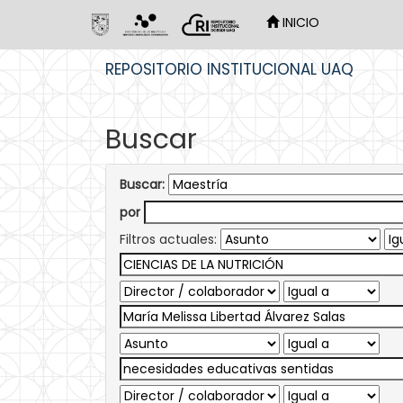
INICIO
Skip
REPOSITORIO INSTITUCIONAL UAQ
navigation
Buscar
Buscar:
por
Filtros actuales: