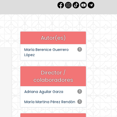
Autor(es)
María Berenice Guerrero
1
López
Director /
colaboradores
Adriana Aguilar Garza
1
María Martina Pérez Rendón
1