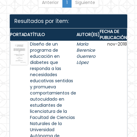
Anterior
1
Siguiente
Resultados por ítem:
FECHA DE
PORTADA
TÍTULO
AUTOR(ES)
PUBLICACIÓN
Diseño de un
María
nov-2018
programa de
Berenice
educación en
Guerrero
diabetes que
López
responda a las
necesidades
educativas sentidas
y promueva
comportamientos de
autocuidado en
estudiantes de
licenciatura de la
Facultad de Ciencias
Naturales de la
Universidad
Autónoma de