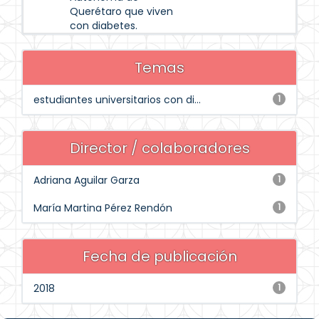
Querétaro que viven
con diabetes.
Temas
estudiantes universitarios con di...
1
Director / colaboradores
Adriana Aguilar Garza
1
María Martina Pérez Rendón
1
Fecha de publicación
2018
1