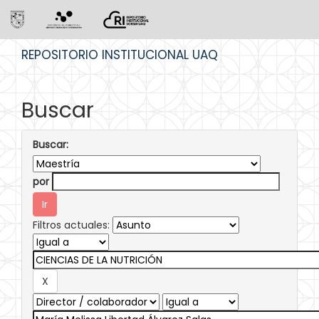
Skip
REPOSITORIO INSTITUCIONAL UAQ
navigation
Buscar
Buscar:
por
Filtros actuales: