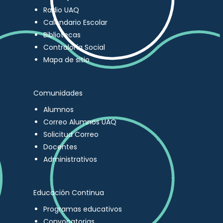
Radio UAQ
Calendario Escolar
Bibliotecas
Contraloría Social
Mapa de sitio
Comunidades
Alumnos
Correo Alumnos UAQ
Solicitud Correo
Docentes
Administrativos
Educación Continua
Programas educativos
Convocatorias