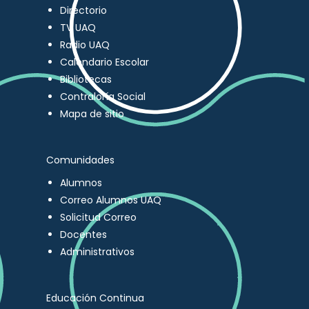
Directorio
TV UAQ
Radio UAQ
Calendario Escolar
Bibliotecas
Contraloría Social
Mapa de sitio
Comunidades
Alumnos
Correo Alumnos UAQ
Solicitud Correo
Docentes
Administrativos
Educación Continua