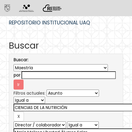
Skip
REPOSITORIO INSTITUCIONAL UAQ
navigation
Buscar
Buscar:
por
Filtros actuales: