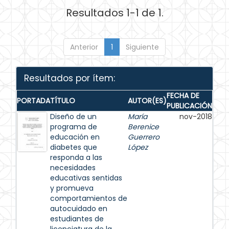
Resultados 1-1 de 1.
Anterior
1
Siguiente
Resultados por ítem:
FECHA DE
PORTADA
TÍTULO
AUTOR(ES)
PUBLICACIÓN
Diseño de un
María
nov-2018
programa de
Berenice
educación en
Guerrero
diabetes que
López
responda a las
necesidades
educativas sentidas
y promueva
comportamientos de
autocuidado en
estudiantes de