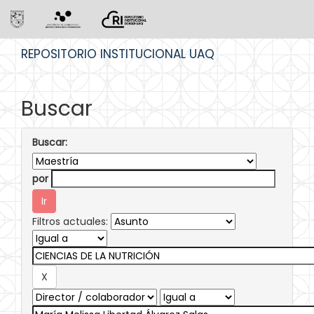
Skip
REPOSITORIO INSTITUCIONAL UAQ
navigation
Buscar
Buscar:
por
Filtros actuales: