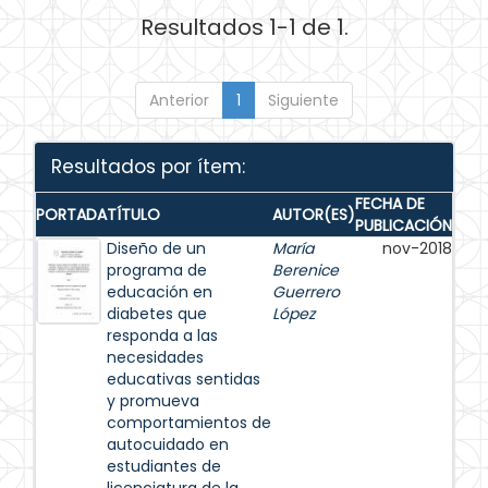
Resultados 1-1 de 1.
Anterior
1
Siguiente
Resultados por ítem:
FECHA DE
PORTADA
TÍTULO
AUTOR(ES)
PUBLICACIÓN
Diseño de un
María
nov-2018
programa de
Berenice
educación en
Guerrero
diabetes que
López
responda a las
necesidades
educativas sentidas
y promueva
comportamientos de
autocuidado en
estudiantes de