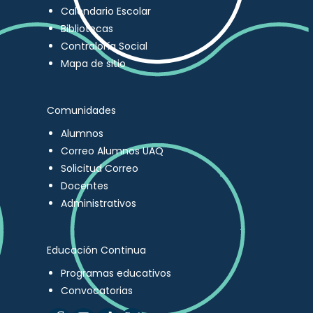
Calendario Escolar
Bibliotecas
Contraloría Social
Mapa de sitio
Comunidades
Alumnos
Correo Alumnos UAQ
Solicitud Correo
Docentes
Administrativos
Educación Continua
Programas educativos
Convocatorias