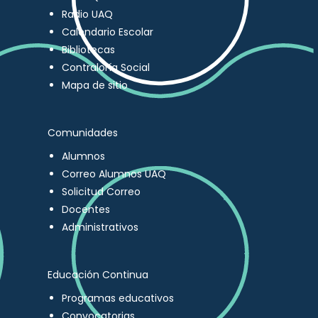
Radio UAQ
Calendario Escolar
Bibliotecas
Contraloría Social
Mapa de sitio
Comunidades
Alumnos
Correo Alumnos UAQ
Solicitud Correo
Docentes
Administrativos
Educación Continua
Programas educativos
Convocatorias