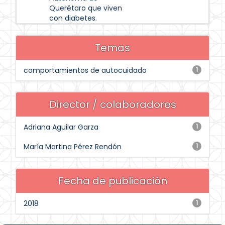
Querétaro que viven
con diabetes.
Temas
comportamientos de autocuidado
1
Director / colaboradores
Adriana Aguilar Garza
1
María Martina Pérez Rendón
1
Fecha de publicación
2018
1