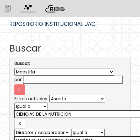
Skip
REPOSITORIO INSTITUCIONAL UAQ
navigation
Buscar
Buscar:
por
Filtros actuales: