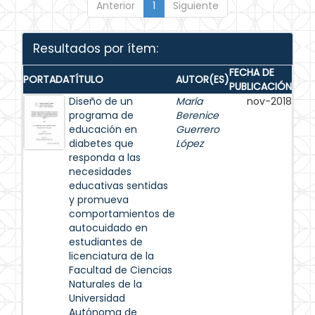
Anterior
1
Siguiente
Resultados por ítem:
FECHA DE
PORTADA
TÍTULO
AUTOR(ES)
PUBLICACIÓN
Diseño de un
María
nov-2018
programa de
Berenice
educación en
Guerrero
diabetes que
López
responda a las
necesidades
educativas sentidas
y promueva
comportamientos de
autocuidado en
estudiantes de
licenciatura de la
Facultad de Ciencias
Naturales de la
Universidad
Autónoma de