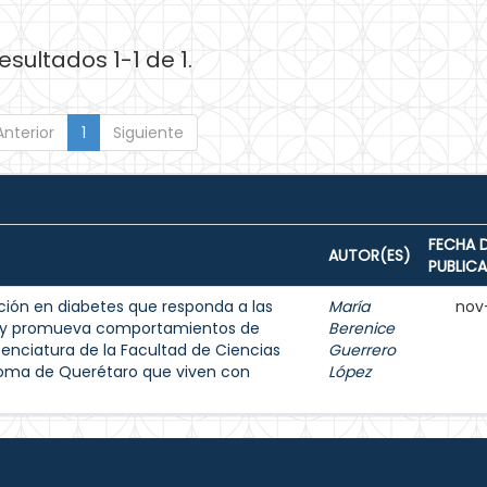
esultados 1-1 de 1.
Anterior
1
Siguiente
FECHA 
AUTOR(ES)
PUBLIC
ión en diabetes que responda a las
María
nov
s y promueva comportamientos de
Berenice
enciatura de la Facultad de Ciencias
Guerrero
noma de Querétaro que viven con
López