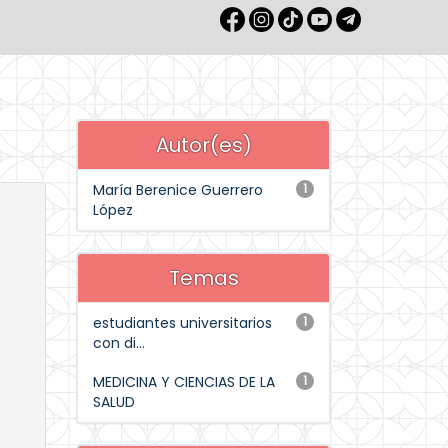
Autor(es)
María Berenice Guerrero
1
López
Temas
estudiantes universitarios
1
con di...
MEDICINA Y CIENCIAS DE LA
1
SALUD