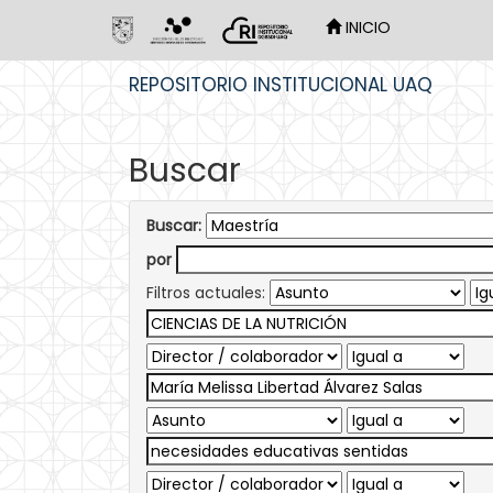
INICIO
Skip
REPOSITORIO INSTITUCIONAL UAQ
navigation
Buscar
Buscar:
por
Filtros actuales: