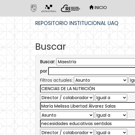
INICIO
Skip
REPOSITORIO INSTITUCIONAL UAQ
navigation
Buscar
Buscar:
por
Filtros actuales: