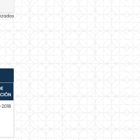
anzados
DE
ACIÓN
-2018