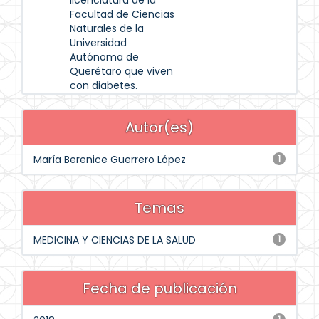
licenciatura de la
Facultad de Ciencias
Naturales de la
Universidad
Autónoma de
Querétaro que viven
con diabetes.
Autor(es)
María Berenice Guerrero López
1
Temas
MEDICINA Y CIENCIAS DE LA SALUD
1
Fecha de publicación