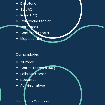
Directorio
TV UAQ
Radio UAQ
Calendario Escolar
Bibliotecas
Contraloría Social
Mapa de sitio
Comunidades
Alumnos
Correo Alumnos UAQ
Solicitud Correo
Docentes
Administrativos
Educación Continua