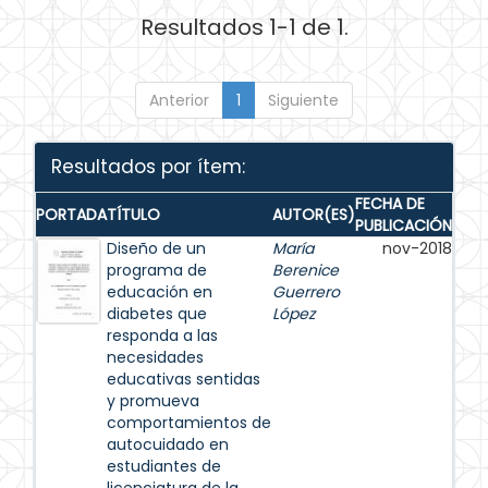
Resultados 1-1 de 1.
Anterior
1
Siguiente
Resultados por ítem:
FECHA DE
PORTADA
TÍTULO
AUTOR(ES)
PUBLICACIÓN
Diseño de un
María
nov-2018
programa de
Berenice
educación en
Guerrero
diabetes que
López
responda a las
necesidades
educativas sentidas
y promueva
comportamientos de
autocuidado en
estudiantes de