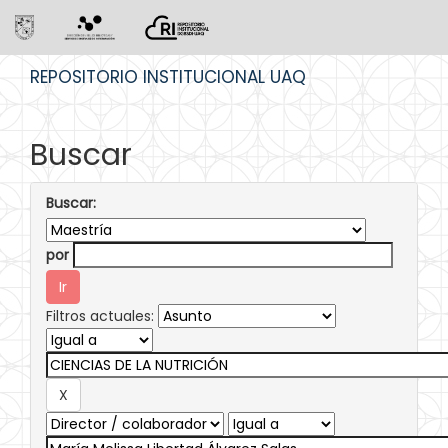
Skip
REPOSITORIO INSTITUCIONAL UAQ
navigation
Buscar
Buscar:
por
Filtros actuales: