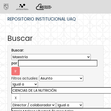
Skip
REPOSITORIO INSTITUCIONAL UAQ
navigation
Buscar
Buscar:
por
Filtros actuales: