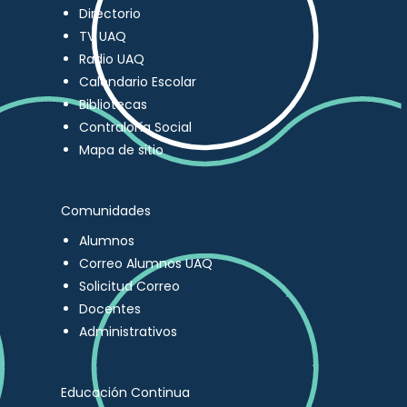
Directorio
TV UAQ
Radio UAQ
Calendario Escolar
Bibliotecas
Contraloría Social
Mapa de sitio
Comunidades
Alumnos
Correo Alumnos UAQ
Solicitud Correo
Docentes
Administrativos
Educación Continua