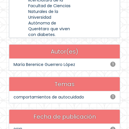
licenciatura de la
Facultad de Ciencias
Naturales de la
Universidad
Autónoma de
Querétaro que viven
con diabetes.
Autor(es)
María Berenice Guerrero López
1
Temas
comportamientos de autocuidado
1
Fecha de publicación