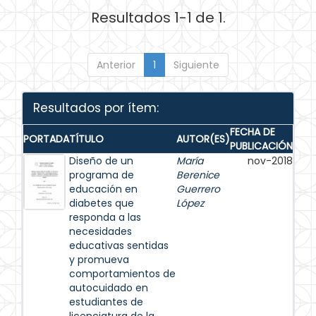
Resultados 1-1 de 1.
Anterior
1
Siguiente
Resultados por ítem:
FECHA DE
PORTADA
TÍTULO
AUTOR(ES)
PUBLICACIÓN
Diseño de un
María
nov-2018
programa de
Berenice
educación en
Guerrero
diabetes que
López
responda a las
necesidades
educativas sentidas
y promueva
comportamientos de
autocuidado en
estudiantes de