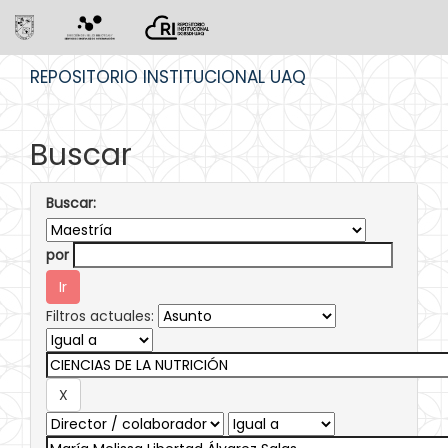
Skip
REPOSITORIO INSTITUCIONAL UAQ
navigation
Buscar
Buscar:
por
Filtros actuales: