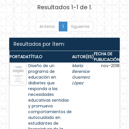
Resultados 1-1 de 1.
Anterior
1
Siguiente
Resultados por ítem:
FECHA DE
PORTADA
TÍTULO
AUTOR(ES)
PUBLICACIÓN
Diseño de un
María
nov-2018
programa de
Berenice
educación en
Guerrero
diabetes que
López
responda a las
necesidades
educativas sentidas
y promueva
comportamientos de
autocuidado en
estudiantes de