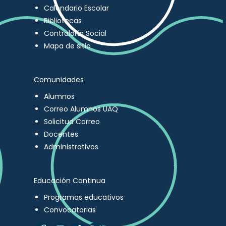
Calendario Escolar
Bibliotecas
Contraloría Social
Mapa de sitio
Comunidades
Alumnos
Correo Alumnos UAQ
Solicitud Correo
Docentes
Administrativos
Educación Continua
Programas educativos
Convocatorias