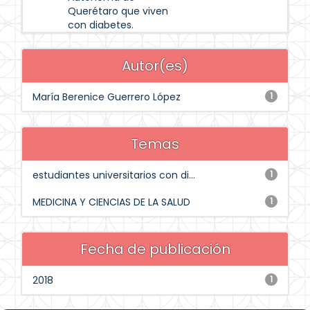
Querétaro que viven
con diabetes.
Autor(es)
María Berenice Guerrero López
1
Temas
estudiantes universitarios con di...
1
MEDICINA Y CIENCIAS DE LA SALUD
1
Fecha de publicación
2018
1