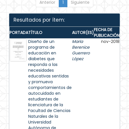
Anterior
1
Siguiente
Resultados por ítem:
FECHA DE
PORTADA
TÍTULO
AUTOR(ES)
PUBLICACIÓN
Diseño de un
María
nov-2018
programa de
Berenice
educación en
Guerrero
diabetes que
López
responda a las
necesidades
educativas sentidas
y promueva
comportamientos de
autocuidado en
estudiantes de
licenciatura de la
Facultad de Ciencias
Naturales de la
Universidad
Autónoma de