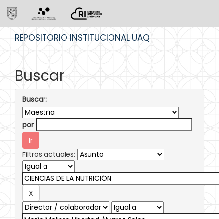
Skip
REPOSITORIO INSTITUCIONAL UAQ
navigation
Buscar
Buscar:
por
Filtros actuales: