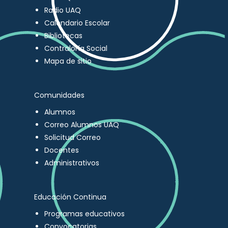
Radio UAQ
Calendario Escolar
Bibliotecas
Contraloría Social
Mapa de sitio
Comunidades
Alumnos
Correo Alumnos UAQ
Solicitud Correo
Docentes
Administrativos
Educación Continua
Programas educativos
Convocatorias