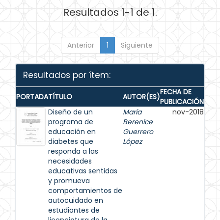
Resultados 1-1 de 1.
Anterior
1
Siguiente
Resultados por ítem:
FECHA DE
PORTADA
TÍTULO
AUTOR(ES)
PUBLICACIÓN
Diseño de un
María
nov-2018
programa de
Berenice
educación en
Guerrero
diabetes que
López
responda a las
necesidades
educativas sentidas
y promueva
comportamientos de
autocuidado en
estudiantes de