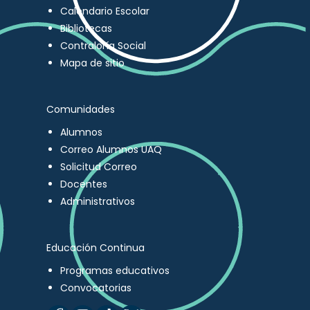
Calendario Escolar
Bibliotecas
Contraloría Social
Mapa de sitio
Comunidades
Alumnos
Correo Alumnos UAQ
Solicitud Correo
Docentes
Administrativos
Educación Continua
Programas educativos
Convocatorias