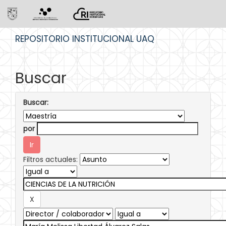
Skip
REPOSITORIO INSTITUCIONAL UAQ
navigation
Buscar
Buscar:
por
Filtros actuales: