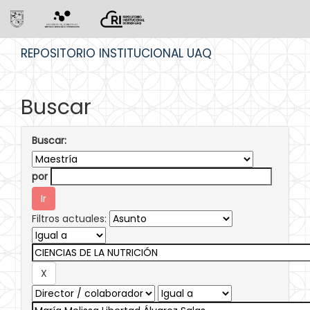
Skip
REPOSITORIO INSTITUCIONAL UAQ
navigation
Buscar
Buscar:
por
Filtros actuales: