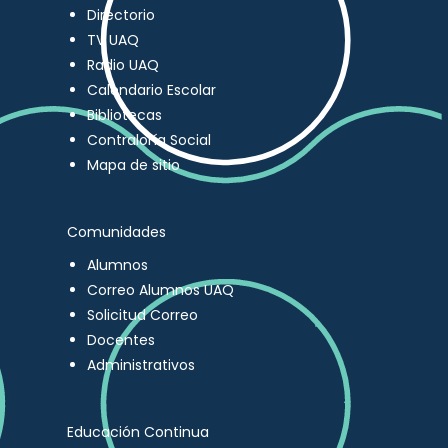
Directorio
TV UAQ
Radio UAQ
Calendario Escolar
Bibliotecas
Contraloría Social
Mapa de sitio
Comunidades
Alumnos
Correo Alumnos UAQ
Solicitud Correo
Docentes
Administrativos
Educación Continua