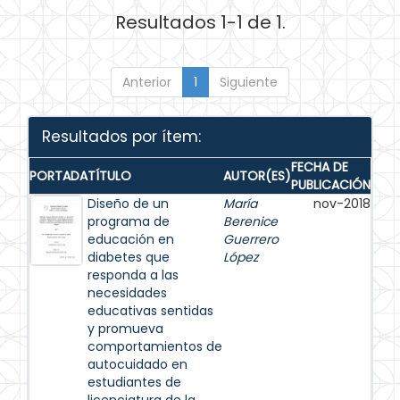
Resultados 1-1 de 1.
Anterior
1
Siguiente
Resultados por ítem:
FECHA DE
PORTADA
TÍTULO
AUTOR(ES)
PUBLICACIÓN
Diseño de un
María
nov-2018
programa de
Berenice
educación en
Guerrero
diabetes que
López
responda a las
necesidades
educativas sentidas
y promueva
comportamientos de
autocuidado en
estudiantes de