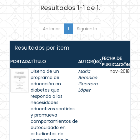
Resultados 1-1 de 1.
Anterior
1
Siguiente
Resultados por ítem:
FECHA DE
PORTADA
TÍTULO
AUTOR(ES)
PUBLICACIÓN
Diseño de un
María
nov-2018
programa de
Berenice
educación en
Guerrero
diabetes que
López
responda a las
necesidades
educativas sentidas
y promueva
comportamientos de
autocuidado en
estudiantes de