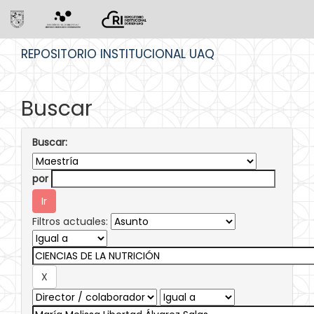
Skip
REPOSITORIO INSTITUCIONAL UAQ
navigation
Buscar
Buscar:
por
Filtros actuales: