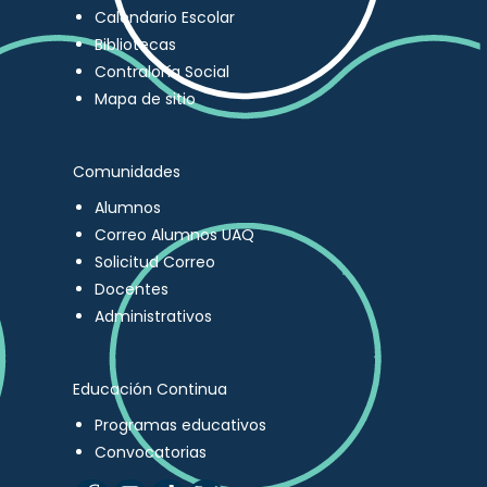
Calendario Escolar
Bibliotecas
Contraloría Social
Mapa de sitio
Comunidades
Alumnos
Correo Alumnos UAQ
Solicitud Correo
Docentes
Administrativos
Educación Continua
Programas educativos
Convocatorias