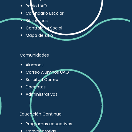
Radio UAQ
Calendario Escolar
Bibliotecas
Contraloría Social
Mapa de sitio
Comunidades
Alumnos
Correo Alumnos UAQ
Solicitud Correo
Docentes
Administrativos
Educación Continua
Programas educativos
Convocatorias