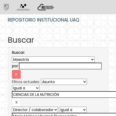
Skip
REPOSITORIO INSTITUCIONAL UAQ
navigation
Buscar
Buscar:
por
Filtros actuales: