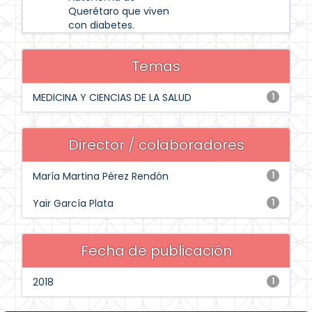
Querétaro que viven
con diabetes.
Temas
MEDICINA Y CIENCIAS DE LA SALUD
1
Director / colaboradores
María Martina Pérez Rendón
1
Yair García Plata
1
Fecha de publicación
2018
1