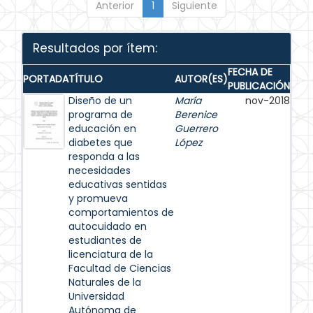
Anterior
1
Siguiente
Resultados por ítem:
FECHA DE
PORTADA
TÍTULO
AUTOR(ES)
PUBLICACIÓN
Diseño de un
María
nov-2018
programa de
Berenice
educación en
Guerrero
diabetes que
López
responda a las
necesidades
educativas sentidas
y promueva
comportamientos de
autocuidado en
estudiantes de
licenciatura de la
Facultad de Ciencias
Naturales de la
Universidad
Autónoma de