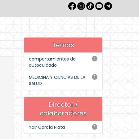
Temas
comportamientos de
1
autocuidado
MEDICINA Y CIENCIAS DE LA
1
SALUD
Director /
colaboradores
Yair García Plata
1