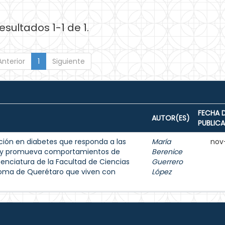
esultados 1-1 de 1.
Anterior
1
Siguiente
FECHA 
AUTOR(ES)
PUBLIC
ión en diabetes que responda a las
María
nov
s y promueva comportamientos de
Berenice
enciatura de la Facultad de Ciencias
Guerrero
noma de Querétaro que viven con
López