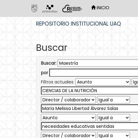
INICIO
Skip
REPOSITORIO INSTITUCIONAL UAQ
navigation
Buscar
Buscar:
por
Filtros actuales: