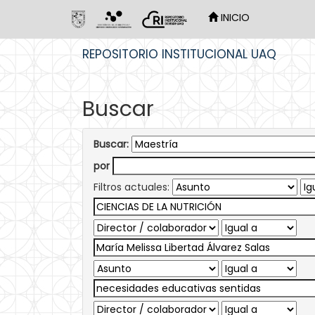
INICIO
Skip
REPOSITORIO INSTITUCIONAL UAQ
navigation
Buscar
Buscar:
por
Filtros actuales: