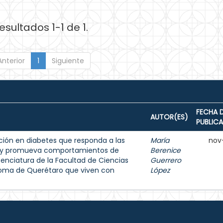
esultados 1-1 de 1.
Anterior
1
Siguiente
FECHA 
AUTOR(ES)
PUBLIC
ión en diabetes que responda a las
María
nov
s y promueva comportamientos de
Berenice
enciatura de la Facultad de Ciencias
Guerrero
noma de Querétaro que viven con
López