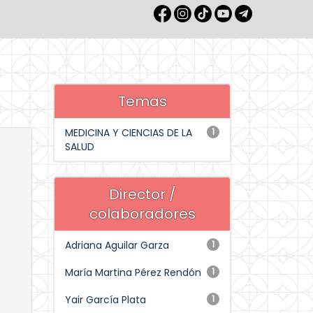
Temas
MEDICINA Y CIENCIAS DE LA
1
SALUD
Director /
colaboradores
Adriana Aguilar Garza
1
María Martina Pérez Rendón
1
Yair García Plata
1