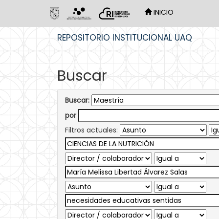
INICIO
Skip
REPOSITORIO INSTITUCIONAL UAQ
navigation
Buscar
Buscar:
por
Filtros actuales: