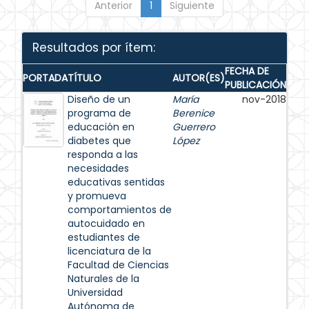
Anterior
1
Siguiente
Resultados por ítem:
FECHA DE
PORTADA
TÍTULO
AUTOR(ES)
PUBLICACIÓN
Diseño de un
María
nov-2018
programa de
Berenice
educación en
Guerrero
diabetes que
López
responda a las
necesidades
educativas sentidas
y promueva
comportamientos de
autocuidado en
estudiantes de
licenciatura de la
Facultad de Ciencias
Naturales de la
Universidad
Autónoma de