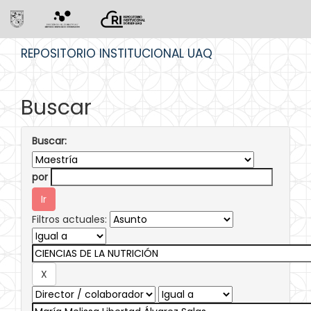
Skip
REPOSITORIO INSTITUCIONAL UAQ
navigation
Buscar
Buscar:
por
Filtros actuales: