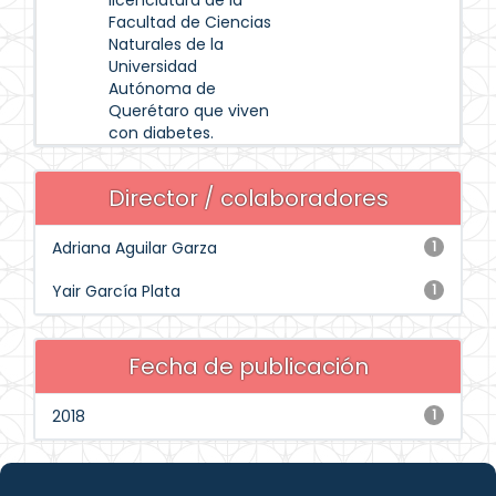
licenciatura de la
Facultad de Ciencias
Naturales de la
Universidad
Autónoma de
Querétaro que viven
con diabetes.
Director / colaboradores
Adriana Aguilar Garza
1
Yair García Plata
1
Fecha de publicación
2018
1