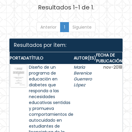
Resultados 1-1 de 1.
Anterior
1
Siguiente
Resultados por ítem:
FECHA DE
PORTADA
TÍTULO
AUTOR(ES)
PUBLICACIÓN
Diseño de un
María
nov-2018
programa de
Berenice
educación en
Guerrero
diabetes que
López
responda a las
necesidades
educativas sentidas
y promueva
comportamientos de
autocuidado en
estudiantes de