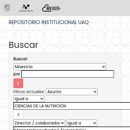
Skip
REPOSITORIO INSTITUCIONAL UAQ
navigation
Buscar
Buscar:
por
Filtros actuales: