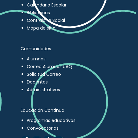
Calendario Escolar
Bibliotecas
Contraloría Social
Mapa de sitio
Comunidades
Alumnos
Correo Alumnos UAQ
Solicitud Correo
Docentes
Administrativos
Educación Continua
Programas educativos
Convocatorias