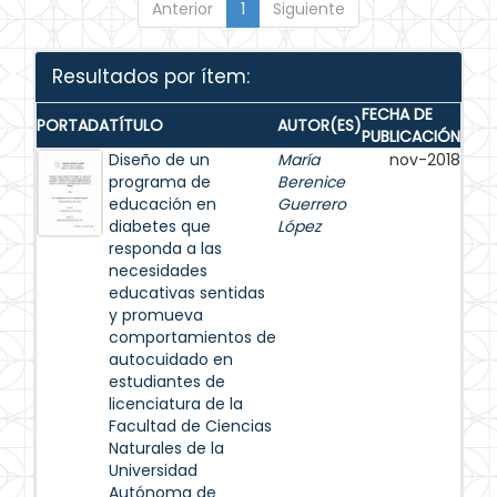
Anterior
1
Siguiente
Resultados por ítem:
FECHA DE
PORTADA
TÍTULO
AUTOR(ES)
PUBLICACIÓN
Diseño de un
María
nov-2018
programa de
Berenice
educación en
Guerrero
diabetes que
López
responda a las
necesidades
educativas sentidas
y promueva
comportamientos de
autocuidado en
estudiantes de
licenciatura de la
Facultad de Ciencias
Naturales de la
Universidad
Autónoma de