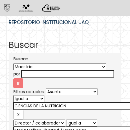
Skip
REPOSITORIO INSTITUCIONAL UAQ
navigation
Buscar
Buscar:
por
Filtros actuales: