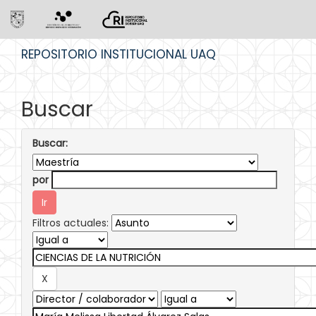
Skip
REPOSITORIO INSTITUCIONAL UAQ
navigation
Buscar
Buscar:
por
Filtros actuales: