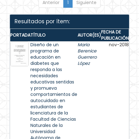
Anterior
1
Siguiente
Resultados por ítem:
FECHA DE
PORTADA
TÍTULO
AUTOR(ES)
PUBLICACIÓN
Diseño de un
María
nov-2018
programa de
Berenice
educación en
Guerrero
diabetes que
López
responda a las
necesidades
educativas sentidas
y promueva
comportamientos de
autocuidado en
estudiantes de
licenciatura de la
Facultad de Ciencias
Naturales de la
Universidad
Autónoma de