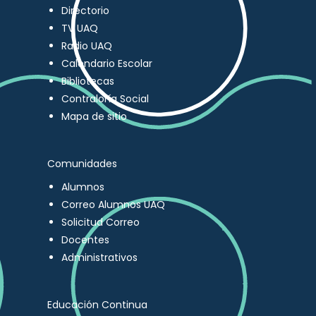
Directorio
TV UAQ
Radio UAQ
Calendario Escolar
Bibliotecas
Contraloría Social
Mapa de sitio
Comunidades
Alumnos
Correo Alumnos UAQ
Solicitud Correo
Docentes
Administrativos
Educación Continua