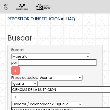
Skip
REPOSITORIO INSTITUCIONAL UAQ
navigation
Buscar
Buscar:
por
Filtros actuales: