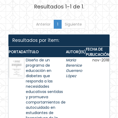
Resultados 1-1 de 1.
Anterior
1
Siguiente
Resultados por ítem:
FECHA DE
PORTADA
TÍTULO
AUTOR(ES)
PUBLICACIÓN
Diseño de un
María
nov-2018
programa de
Berenice
educación en
Guerrero
diabetes que
López
responda a las
necesidades
educativas sentidas
y promueva
comportamientos de
autocuidado en
estudiantes de