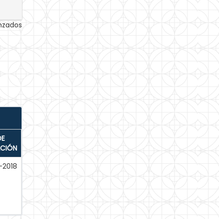
anzados
DE
ACIÓN
-2018