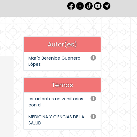
Autor(es)
María Berenice Guerrero
1
López
Temas
estudiantes universitarios
1
con di...
MEDICINA Y CIENCIAS DE LA
1
SALUD