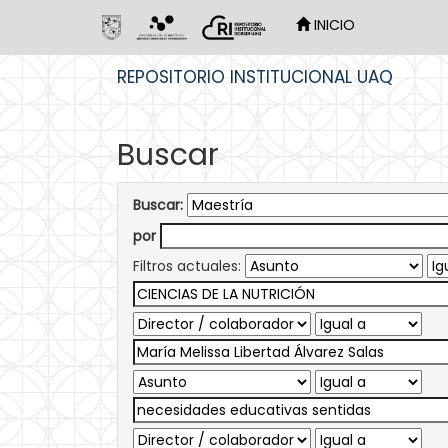
INICIO
Skip
REPOSITORIO INSTITUCIONAL UAQ
navigation
Buscar
Buscar:
por
Filtros actuales: