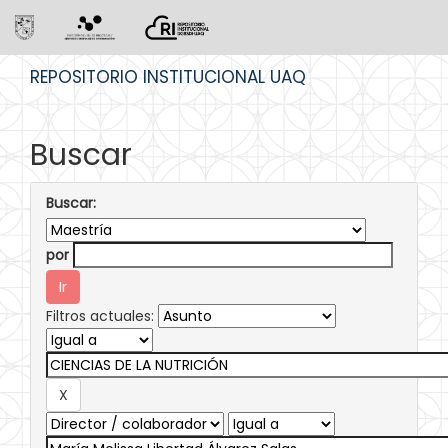
Skip
REPOSITORIO INSTITUCIONAL UAQ
navigation
Buscar
Buscar:
por
Filtros actuales: