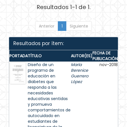
Resultados 1-1 de 1.
Anterior
1
Siguiente
Resultados por ítem:
FECHA DE
PORTADA
TÍTULO
AUTOR(ES)
PUBLICACIÓN
Diseño de un
María
nov-2018
programa de
Berenice
educación en
Guerrero
diabetes que
López
responda a las
necesidades
educativas sentidas
y promueva
comportamientos de
autocuidado en
estudiantes de