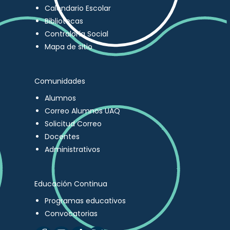
Calendario Escolar
Bibliotecas
Contraloría Social
Mapa de sitio
Comunidades
Alumnos
Correo Alumnos UAQ
Solicitud Correo
Docentes
Administrativos
Educación Continua
Programas educativos
Convocatorias