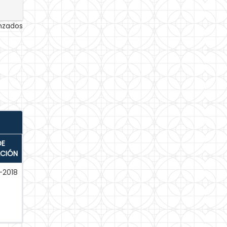
anzados
DE
ACIÓN
-2018