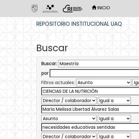
INICIO
Skip
REPOSITORIO INSTITUCIONAL UAQ
navigation
Buscar
Buscar:
por
Filtros actuales: