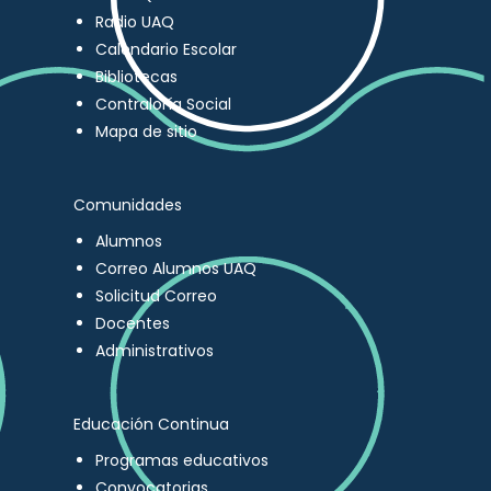
Radio UAQ
Calendario Escolar
Bibliotecas
Contraloría Social
Mapa de sitio
Comunidades
Alumnos
Correo Alumnos UAQ
Solicitud Correo
Docentes
Administrativos
Educación Continua
Programas educativos
Convocatorias