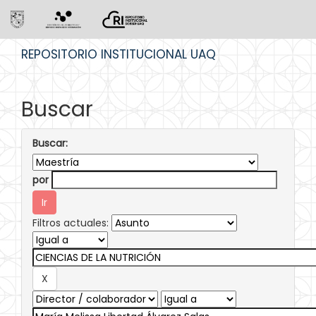
Skip
REPOSITORIO INSTITUCIONAL UAQ
navigation
Buscar
Buscar:
por
Filtros actuales: