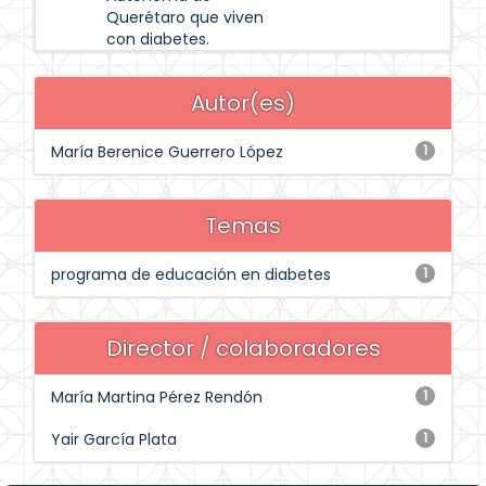
Querétaro que viven
con diabetes.
Autor(es)
María Berenice Guerrero López
1
Temas
programa de educación en diabetes
1
Director / colaboradores
María Martina Pérez Rendón
1
Yair García Plata
1