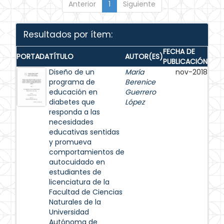
Anterior
1
Siguiente
Resultados por ítem:
FECHA DE
PORTADA
TÍTULO
AUTOR(ES)
PUBLICACIÓN
Diseño de un
María
nov-2018
programa de
Berenice
educación en
Guerrero
diabetes que
López
responda a las
necesidades
educativas sentidas
y promueva
comportamientos de
autocuidado en
estudiantes de
licenciatura de la
Facultad de Ciencias
Naturales de la
Universidad
Autónoma de