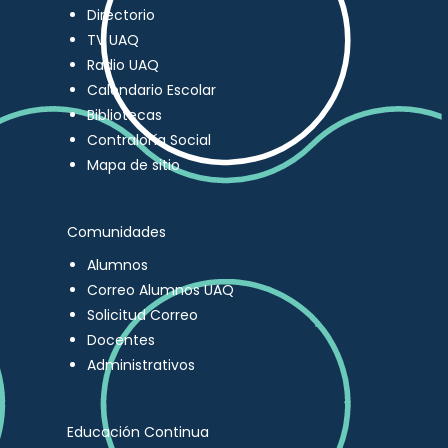
Directorio
TV UAQ
Radio UAQ
Calendario Escolar
Bibliotecas
Contraloría Social
Mapa de sitio
Comunidades
Alumnos
Correo Alumnos UAQ
Solicitud Correo
Docentes
Administrativos
Educación Continua