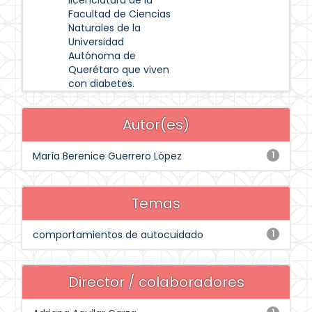
licenciatura de la
Facultad de Ciencias
Naturales de la
Universidad
Autónoma de
Querétaro que viven
con diabetes.
Autor(es)
María Berenice Guerrero López
1
Temas
comportamientos de autocuidado
1
Director / colaboradores