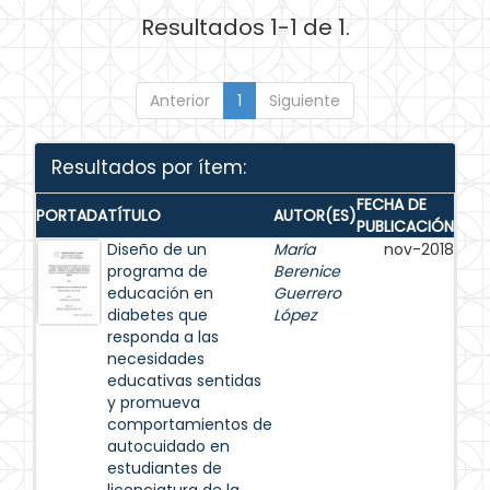
Resultados 1-1 de 1.
Anterior
1
Siguiente
Resultados por ítem:
FECHA DE
PORTADA
TÍTULO
AUTOR(ES)
PUBLICACIÓN
Diseño de un
María
nov-2018
programa de
Berenice
educación en
Guerrero
diabetes que
López
responda a las
necesidades
educativas sentidas
y promueva
comportamientos de
autocuidado en
estudiantes de