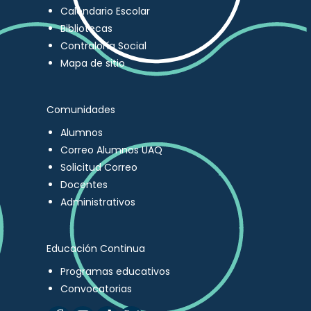
Calendario Escolar
Bibliotecas
Contraloría Social
Mapa de sitio
Comunidades
Alumnos
Correo Alumnos UAQ
Solicitud Correo
Docentes
Administrativos
Educación Continua
Programas educativos
Convocatorias