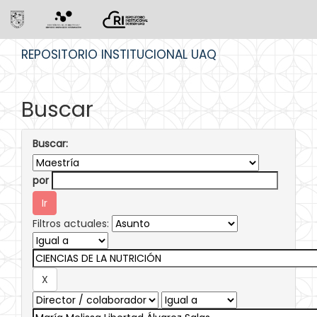
Skip
REPOSITORIO INSTITUCIONAL UAQ
navigation
Buscar
Buscar:
por
Filtros actuales: