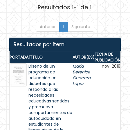
Resultados 1-1 de 1.
Anterior
1
Siguiente
Resultados por ítem:
FECHA DE
PORTADA
TÍTULO
AUTOR(ES)
PUBLICACIÓN
Diseño de un
María
nov-2018
programa de
Berenice
educación en
Guerrero
diabetes que
López
responda a las
necesidades
educativas sentidas
y promueva
comportamientos de
autocuidado en
estudiantes de