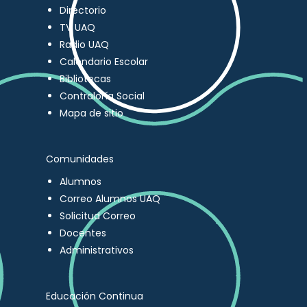
Directorio
TV UAQ
Radio UAQ
Calendario Escolar
Bibliotecas
Contraloría Social
Mapa de sitio
Comunidades
Alumnos
Correo Alumnos UAQ
Solicitud Correo
Docentes
Administrativos
Educación Continua