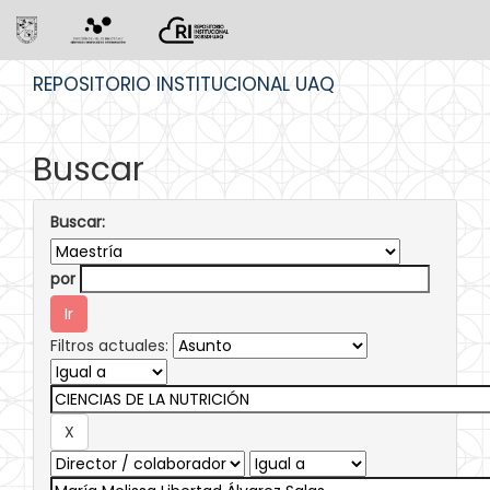
Skip
REPOSITORIO INSTITUCIONAL UAQ
navigation
Buscar
Buscar:
por
Filtros actuales: