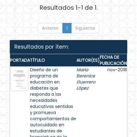
Resultados 1-1 de 1.
Anterior
1
Siguiente
Resultados por ítem:
FECHA DE
PORTADA
TÍTULO
AUTOR(ES)
PUBLICACIÓN
Diseño de un
María
nov-2018
programa de
Berenice
educación en
Guerrero
diabetes que
López
responda a las
necesidades
educativas sentidas
y promueva
comportamientos de
autocuidado en
estudiantes de