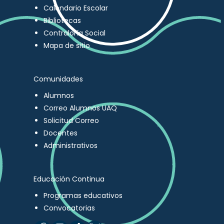
Calendario Escolar
Bibliotecas
Contraloría Social
Mapa de sitio
Comunidades
Alumnos
Correo Alumnos UAQ
Solicitud Correo
Docentes
Administrativos
Educación Continua
Programas educativos
Convocatorias