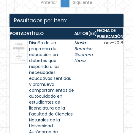
Anterior
1
Siguiente
Resultados por ítem:
FECHA DE
PORTADA
TÍTULO
AUTOR(ES)
PUBLICACIÓN
Diseño de un
María
nov-2018
programa de
Berenice
educación en
Guerrero
diabetes que
López
responda a las
necesidades
educativas sentidas
y promueva
comportamientos de
autocuidado en
estudiantes de
licenciatura de la
Facultad de Ciencias
Naturales de la
Universidad
Autónoma de