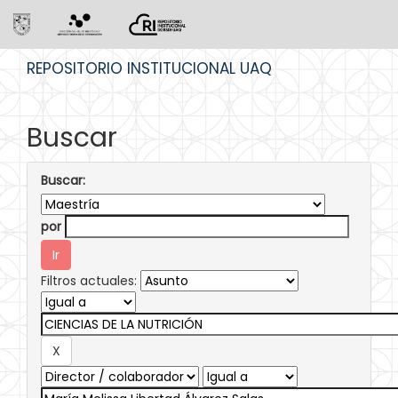
Skip
REPOSITORIO INSTITUCIONAL UAQ
navigation
Buscar
Buscar:
por
Filtros actuales: