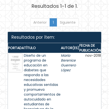
Resultados 1-1 de 1.
Anterior
1
Siguiente
Resultados por ítem:
FECHA DE
PORTADA
TÍTULO
AUTOR(ES)
PUBLICACIÓN
Diseño de un
María
nov-2018
programa de
Berenice
educación en
Guerrero
diabetes que
López
responda a las
necesidades
educativas sentidas
y promueva
comportamientos de
autocuidado en
estudiantes de