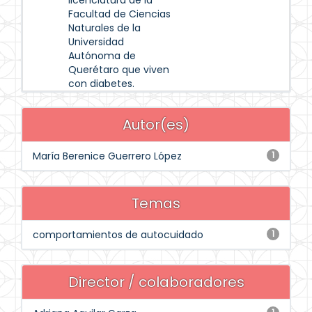
licenciatura de la
Facultad de Ciencias
Naturales de la
Universidad
Autónoma de
Querétaro que viven
con diabetes.
Autor(es)
María Berenice Guerrero López
1
Temas
comportamientos de autocuidado
1
Director / colaboradores