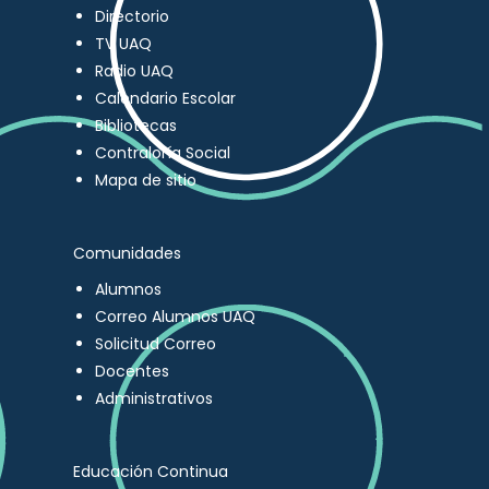
Directorio
TV UAQ
Radio UAQ
Calendario Escolar
Bibliotecas
Contraloría Social
Mapa de sitio
Comunidades
Alumnos
Correo Alumnos UAQ
Solicitud Correo
Docentes
Administrativos
Educación Continua