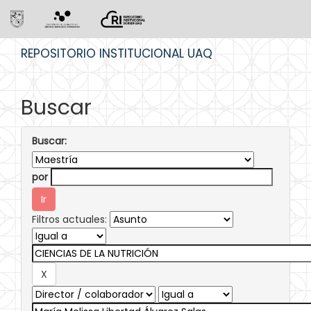
Skip
REPOSITORIO INSTITUCIONAL UAQ
navigation
Buscar
Buscar:
por
Filtros actuales: