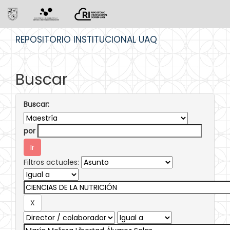
Skip
REPOSITORIO INSTITUCIONAL UAQ
navigation
Buscar
Buscar:
por
Filtros actuales: