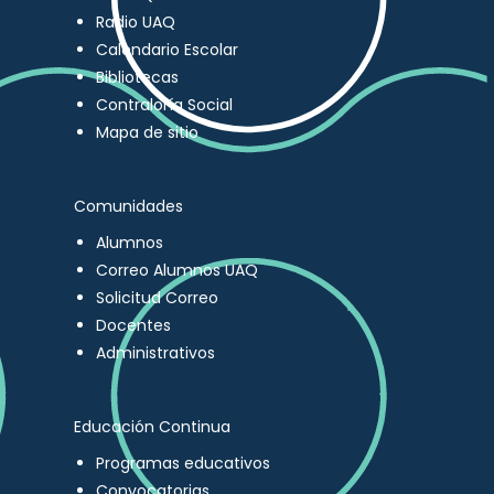
Radio UAQ
Calendario Escolar
Bibliotecas
Contraloría Social
Mapa de sitio
Comunidades
Alumnos
Correo Alumnos UAQ
Solicitud Correo
Docentes
Administrativos
Educación Continua
Programas educativos
Convocatorias