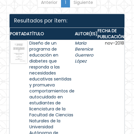
Anterior
1
Siguiente
Resultados por ítem:
FECHA DE
PORTADA
TÍTULO
AUTOR(ES)
PUBLICACIÓN
Diseño de un
María
nov-2018
programa de
Berenice
educación en
Guerrero
diabetes que
López
responda a las
necesidades
educativas sentidas
y promueva
comportamientos de
autocuidado en
estudiantes de
licenciatura de la
Facultad de Ciencias
Naturales de la
Universidad
Autónoma de