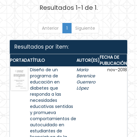
Resultados 1-1 de 1.
Anterior
1
Siguiente
Resultados por ítem:
FECHA DE
PORTADA
TÍTULO
AUTOR(ES)
PUBLICACIÓN
Diseño de un
María
nov-2018
programa de
Berenice
educación en
Guerrero
diabetes que
López
responda a las
necesidades
educativas sentidas
y promueva
comportamientos de
autocuidado en
estudiantes de