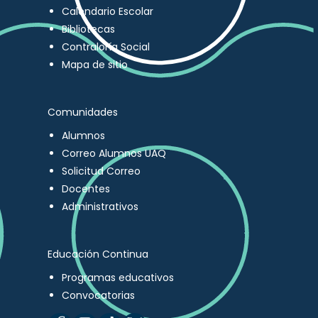
Calendario Escolar
Bibliotecas
Contraloría Social
Mapa de sitio
Comunidades
Alumnos
Correo Alumnos UAQ
Solicitud Correo
Docentes
Administrativos
Educación Continua
Programas educativos
Convocatorias