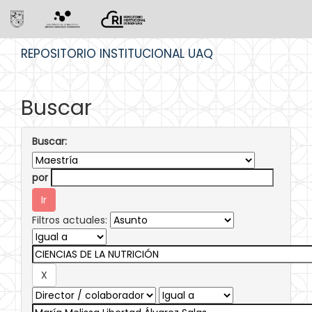
Skip
REPOSITORIO INSTITUCIONAL UAQ
navigation
Buscar
Buscar:
por
Filtros actuales: