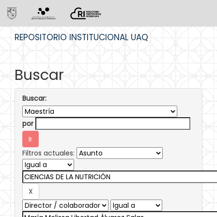
Skip
REPOSITORIO INSTITUCIONAL UAQ
navigation
Buscar
Buscar:
por
Filtros actuales: