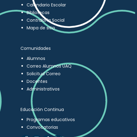
Calendario Escolar
Bibliotecas
Contraloría Social
Mapa de sitio
Comunidades
Alumnos
Correo Alumnos UAQ
Solicitud Correo
Docentes
Administrativos
Educación Continua
Programas educativos
Convocatorias