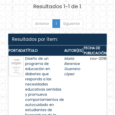
Resultados 1-1 de 1.
Anterior
1
Siguiente
Resultados por ítem:
FECHA DE
PORTADA
TÍTULO
AUTOR(ES)
PUBLICACIÓN
Diseño de un
María
nov-2018
programa de
Berenice
educación en
Guerrero
diabetes que
López
responda a las
necesidades
educativas sentidas
y promueva
comportamientos de
autocuidado en
estudiantes de