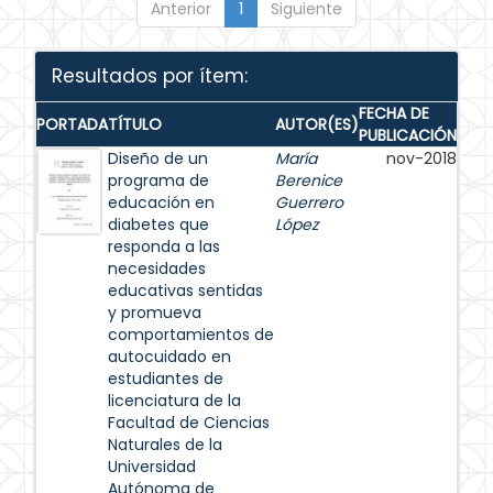
Anterior
1
Siguiente
Resultados por ítem:
FECHA DE
PORTADA
TÍTULO
AUTOR(ES)
PUBLICACIÓN
Diseño de un
María
nov-2018
programa de
Berenice
educación en
Guerrero
diabetes que
López
responda a las
necesidades
educativas sentidas
y promueva
comportamientos de
autocuidado en
estudiantes de
licenciatura de la
Facultad de Ciencias
Naturales de la
Universidad
Autónoma de