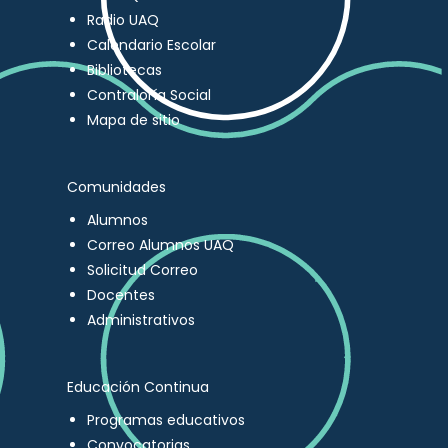
Radio UAQ
Calendario Escolar
Bibliotecas
Contraloría Social
Mapa de sitio
Comunidades
Alumnos
Correo Alumnos UAQ
Solicitud Correo
Docentes
Administrativos
Educación Continua
Programas educativos
Convocatorias