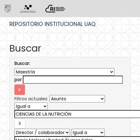
Skip
REPOSITORIO INSTITUCIONAL UAQ
navigation
Buscar
Buscar:
por
Filtros actuales: