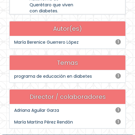
Querétaro que viven
con diabetes.
Autor(es)
María Berenice Guerrero López
1
Temas
programa de educación en diabetes
1
Director / colaboradores
Adriana Aguilar Garza
1
María Martina Pérez Rendón
1